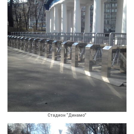
Стадион “Динамо”