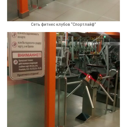
Сеть фитнес клубов “Спортлайф”