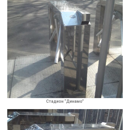
Стадион “Динамо”