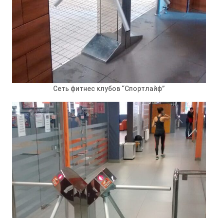
Сеть фитнес клубов “Спортлайф”