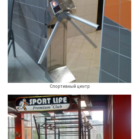
Спортивный центр