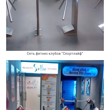
Сеть фитнес клубов “Спортлайф”