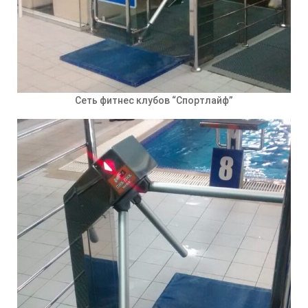
Сеть фитнес клубов “Спортлайф”