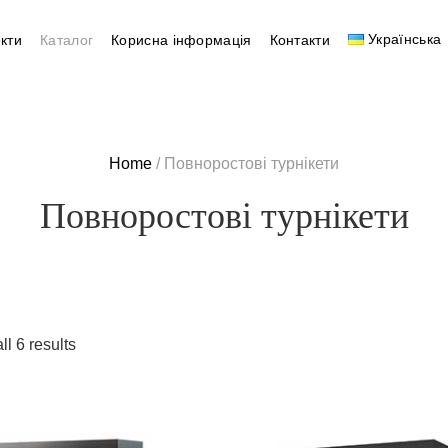
Українська
кти
Каталог
Корисна інформація
Контакти
Home
/ Повноростові турнікети
Повноростові турнікети
l 6 results