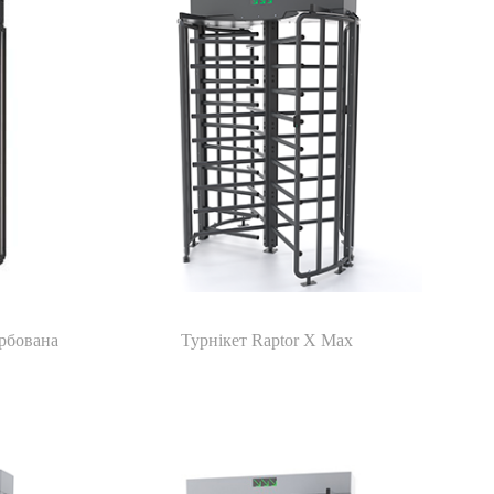
рбована
Турнікет Raptor X Max