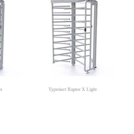
ax
Турнікет Raptor Х Light